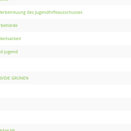
derbetreuung des Jugendhilfeausschusses
erbehörde
keitsarbeit
nd Jugend
90/DIE GRÜNEN
 WÄHLER