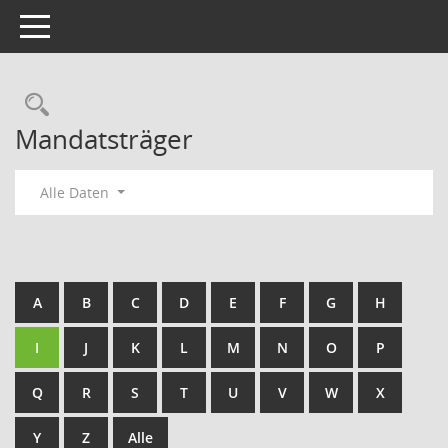
Toggle navigation
Rechercheauswahl
Mandatsträger
Alle Daten
A
B
C
D
E
F
G
H
I
J
K
L
M
N
O
P
Q
R
S
T
U
V
W
X
Y
Z
Alle