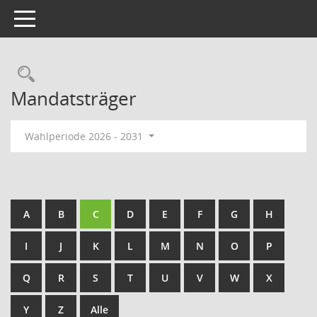
Toggle navigation
Rechercheauswahl
Mandatsträger
Wahlperiode 2026 - 2031
A
B
C
D
E
F
G
H
I
J
K
L
M
N
O
P
Q
R
S
T
U
V
W
X
Y
Z
Alle