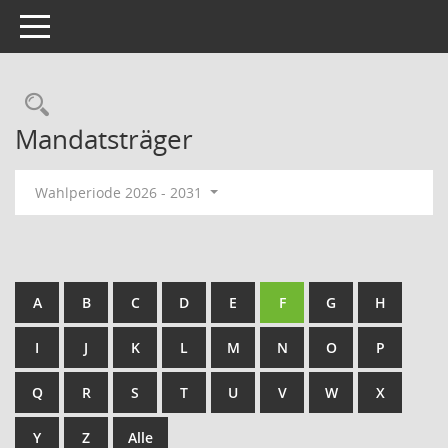
Toggle navigation
Rechercheauswahl
Mandatsträger
Wahlperiode 2026 - 2031
A
B
C
D
E
F
G
H
I
J
K
L
M
N
O
P
Q
R
S
T
U
V
W
X
Y
Z
Alle