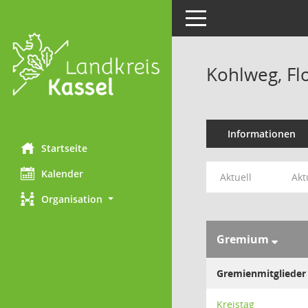
Toggle navigation
Kohlweg, Fl
Informationen
Startseite
Kalender
Aktuell
Akt
Organisation
Gremium
Gremienmitglieder
Kreistag