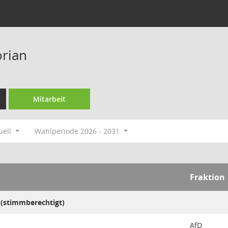
orian
Mitarbeit
uell
Wahlperiode 2026 - 2031
Fraktion
 (stimmberechtigt)
AfD