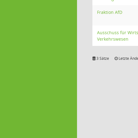
Fraktion AfD
Ausschuss für Wirts
Verkehrswesen
3 Sätze
Letzte Ände