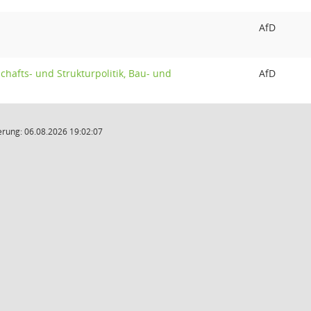
AfD
chafts- und Strukturpolitik, Bau- und
AfD
rung: 06.08.2026 19:02:07