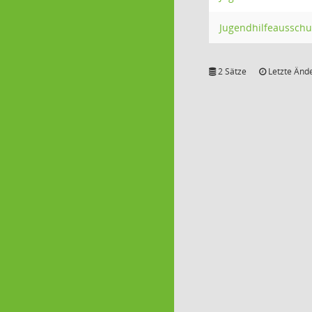
Jugendhilfeausschu
2 Sätze
Letzte Ände