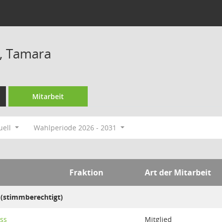
, Tamara
Mitarbeit
uell
Wahlperiode 2026 - 2031
Fraktion
Art der Mitarbeit
 (stimmberechtigt)
ss
Mitglied