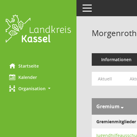
Toggle navigation
Morgenroth
Informationen
Startseite
Kalender
Aktuell
Akt
Organisation
Gremium
Gremienmitglieder
Jugendhilfeausschu