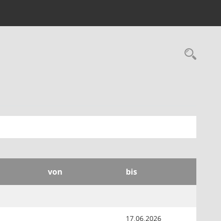
Rec
von
bis
17.06.2026