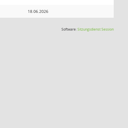
18.06.2026
(Wird in
Software:
Sitzungsdienst
Session