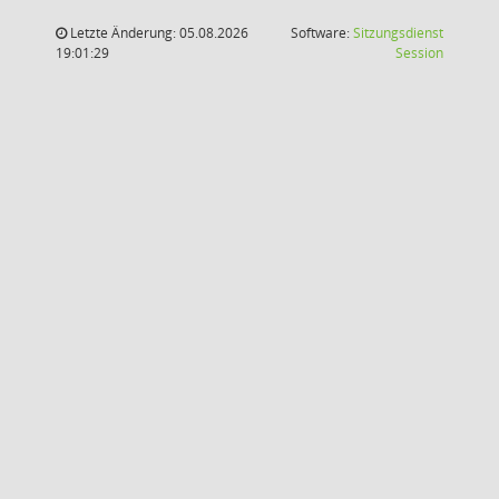
Letzte Änderung: 05.08.2026
Software:
Sitzungsdienst
(Wird in
19:01:29
Session