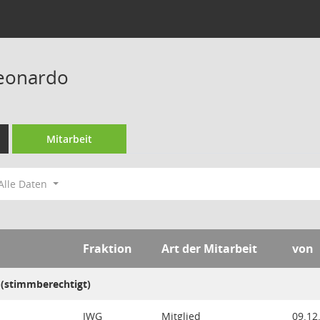
Leonardo
Mitarbeit
Alle Daten
Fraktion
Art der Mitarbeit
von
 (stimmberechtigt)
IWG
Mitglied
09.12