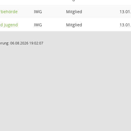
erbehörde
IWG
Mitglied
13.01
nd Jugend
IWG
Mitglied
13.01
rung: 06.08.2026 19:02:07