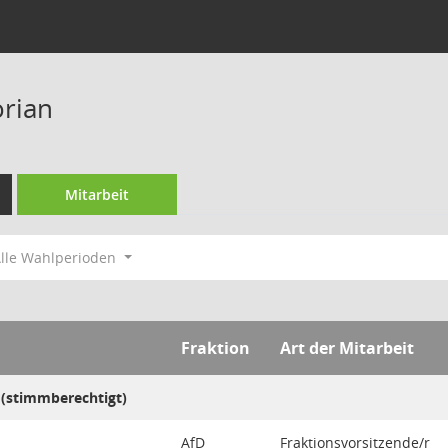
orian
Mitarbeit
lle Wahlperioden
Fraktion
Art der Mitarbeit
 (stimmberechtigt)
AfD
Fraktionsvorsitzende/r