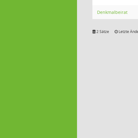
Denkmalbeirat
2 Sätze
Letzte Ände