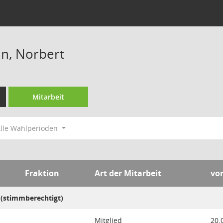
, Norbert
Mitarbeit
lle Wahlperioden
Fraktion
Art der Mitarbeit
vo
 (stimmberechtigt)
Mitglied
20.