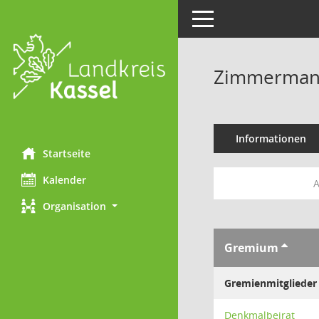
Toggle navigation
Zimmermann
Informationen
Startseite
Kalender
A
Organisation
Gremium
Gremienmitglieder
Denkmalbeirat