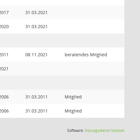
2017
31.03.2021
2020
31.03.2021
2011
08.11.2021
beratendes Mitglied
2021
2006
31.03.2011
Mitglied
2006
31.03.2011
Mitglied
(Wird in
Software:
Sitzungsdienst
Session