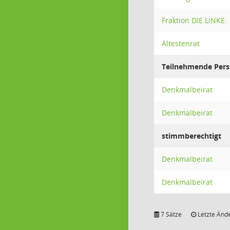
Fraktion DIE LINKE.
Ältestenrat
Teilnehmende Pers
Denkmalbeirat
Denkmalbeirat
stimmberechtigt
Denkmalbeirat
Denkmalbeirat
7 Sätze
Letzte Ände