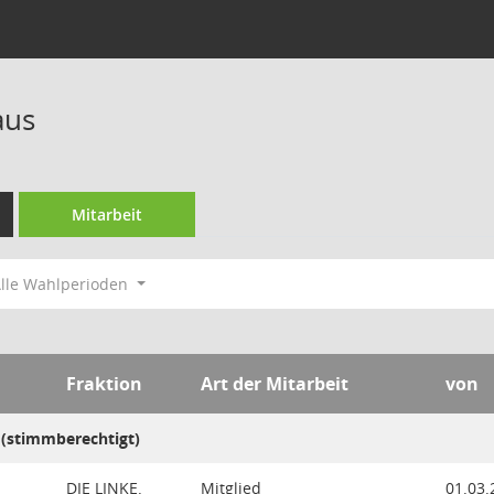
aus
Mitarbeit
lle Wahlperioden
Fraktion
Art der Mitarbeit
von
 (stimmberechtigt)
DIE LINKE.
Mitglied
01.03.