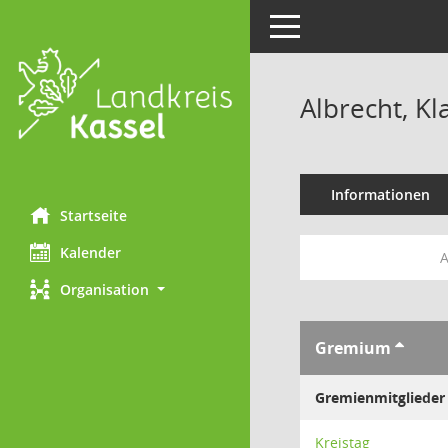
Toggle navigation
Albrecht, Kl
Informationen
Startseite
Kalender
A
Organisation
Gremium
Gremienmitglieder
Kreistag