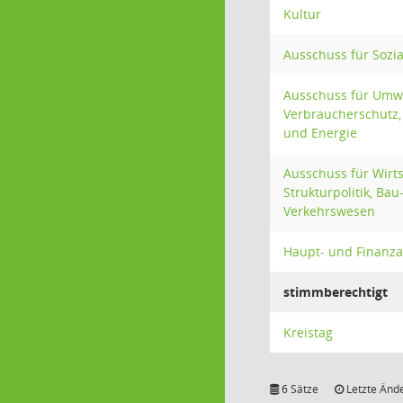
Kultur
Ausschuss für Sozia
Ausschuss für Umw
Verbraucherschutz, 
und Energie
Ausschuss für Wirt
Strukturpolitik, Bau
Verkehrswesen
Haupt- und Finanz
stimmberechtigt
Kreistag
6 Sätze
Letzte Ände