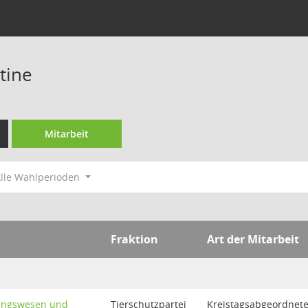
tine
Mitarbeit
lle Wahlperioden
Fraktion
Art der Mitarbeit
dungswesen und
Tierschutzpartei
Kreistagsabgeordnet