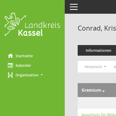
Toggle navigation
Conrad, Kris
Informationen
Startseite
Kalender
Historisch
A
Organisation
Gremium
Ausschuss für Bil