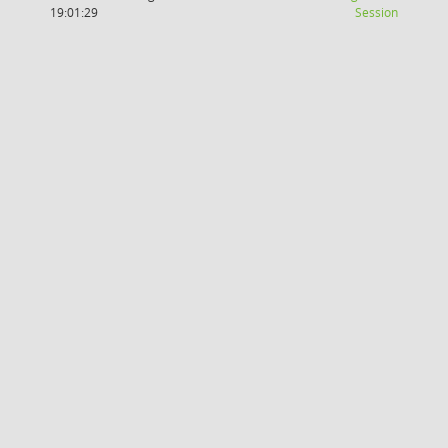
(Wird in
19:01:29
Session