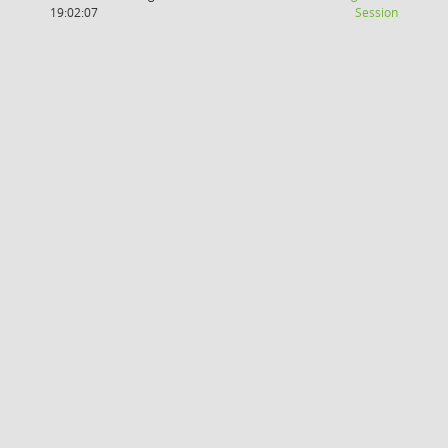
(Wird in
19:02:07
Session