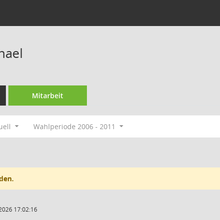
hael
Mitarbeit
uell
Wahlperiode 2006 - 2011
den.
2026 17:02:16