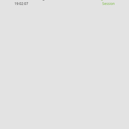
(Wird in
19:02:07
Session