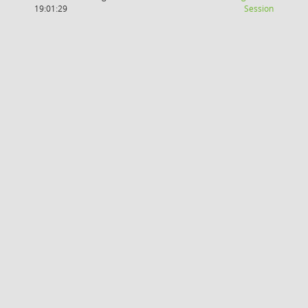
(Wird in
19:01:29
Session