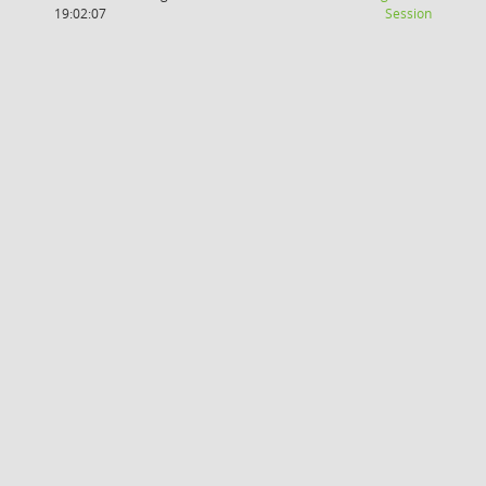
(Wird in
19:02:07
Session