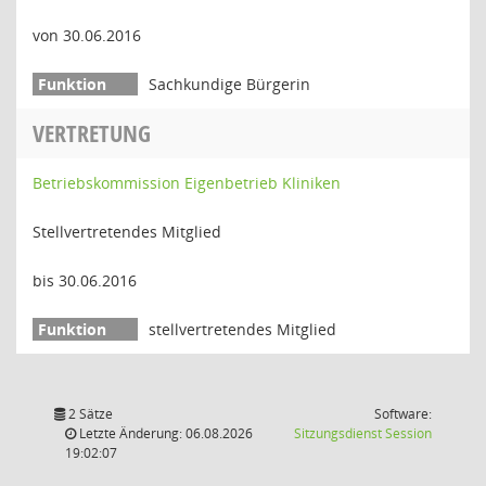
von 30.06.2016
Sachkundige Bürgerin
VERTRETUNG
Betriebskommission Eigenbetrieb Kliniken
Stellvertretendes Mitglied
bis 30.06.2016
stellvertretendes Mitglied
2 Sätze
Software:
(Wird in
Letzte Änderung: 06.08.2026
Sitzungsdienst
Session
19:02:07