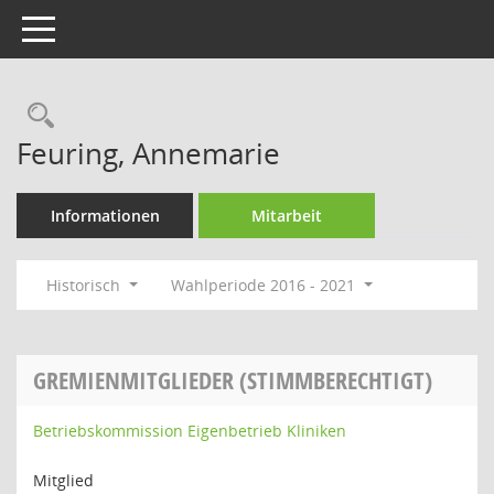
Toggle navigation
Rechercheauswahl
Feuring, Annemarie
Informationen
Mitarbeit
Historisch
Wahlperiode 2016 - 2021
GREMIENMITGLIEDER (STIMMBERECHTIGT)
Betriebskommission Eigenbetrieb Kliniken
Mitglied