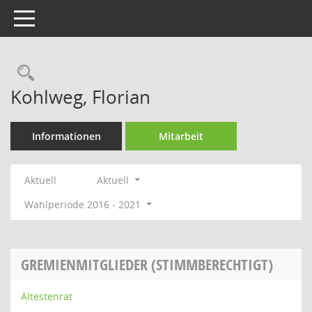
Toggle navigation
Rechercheauswahl
Kohlweg, Florian
Informationen
Mitarbeit
Aktuell
Aktuell
Wahlperiode 2016 - 2021
GREMIENMITGLIEDER (STIMMBERECHTIGT)
Ältestenrat