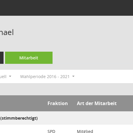
hael
Mitarbeit
uell
Wahlperiode 2016 - 2021
Fraktion
Art der Mitarbeit
 (stimmberechtigt)
SPD
Mitglied