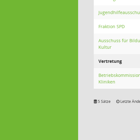
Jugendhilfeausschu
Fraktion SPD
Ausschuss für Bil
Kultur
Vertretung
Betriebskommission
Kliniken
5 Sätze
Letzte Ände