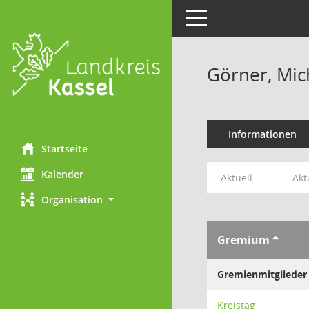
Toggle navigation
Görner, Mic
Informationen
Startseite
Kalender
Aktuell
Akt
Organisation
Gremium
Gremienmitglieder
Kreistag