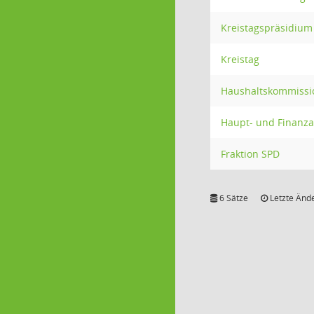
Kreistagspräsidium
Kreistag
Haushaltskommissi
Haupt- und Finanz
Fraktion SPD
6 Sätze
Letzte Ände