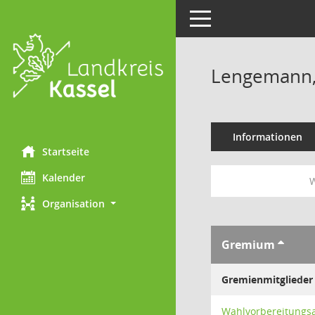
Toggle navigation
Lengemann,
Informationen
Startseite
Kalender
W
Organisation
Gremium
Gremienmitglieder
Wahlvorbereitungs