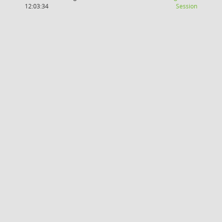
(Wird in
12:03:34
Session