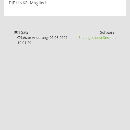
DIE LINKE. Mitglied
1 Satz
Software:
(Wird in
Letzte Änderung: 05.08.2026
Sitzungsdienst
Session
19:01:29