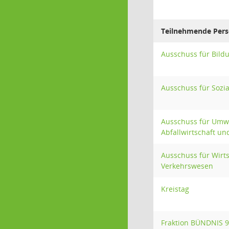
Teilnehmende Pers
Ausschuss für Bild
Ausschuss für Sozia
Ausschuss für Umwe
Abfallwirtschaft un
Ausschuss für Wirts
Verkehrswesen
Kreistag
Fraktion BÜNDNIS 