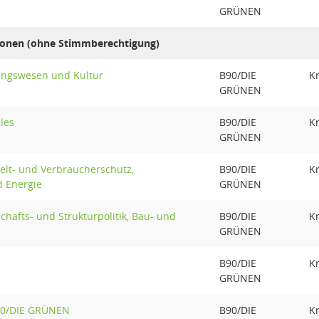
GRÜNEN
onen (ohne Stimmberechtigung)
ungswesen und Kultur
B90/DIE
K
GRÜNEN
les
B90/DIE
K
GRÜNEN
lt- und Verbraucherschutz,
B90/DIE
K
d Energie
GRÜNEN
chafts- und Strukturpolitik, Bau- und
B90/DIE
K
GRÜNEN
B90/DIE
K
GRÜNEN
90/DIE GRÜNEN
B90/DIE
K