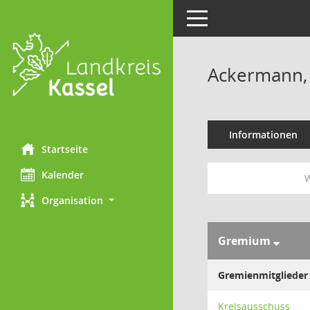
Toggle navigation
Ackermann,
Informationen
Startseite
Kalender
W
Organisation
Gremium
Gremienmitglieder
Kreisausschuss