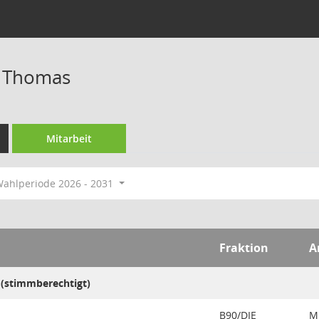
 Thomas
Mitarbeit
ahlperiode 2026 - 2031
Fraktion
A
 (stimmberechtigt)
B90/DIE
Mi