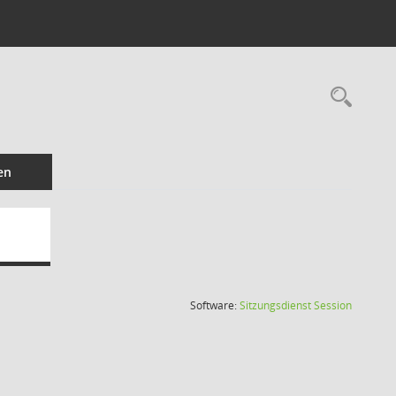
Rec
en
(Wird in
Software:
Sitzungsdienst
Session