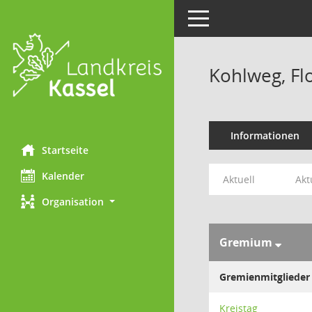
Toggle navigation
Kohlweg, Fl
Informationen
Startseite
Kalender
Aktuell
Akt
Organisation
Gremium
Gremienmitglieder
Kreistag