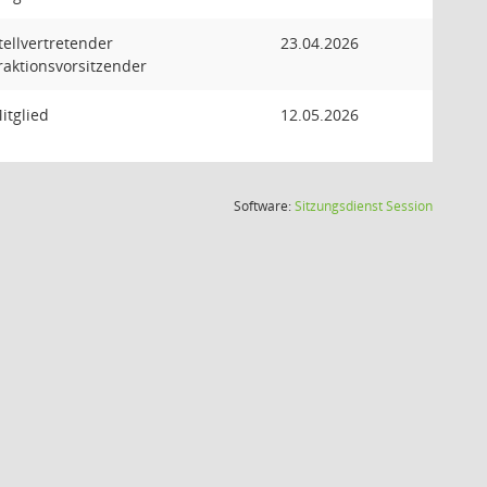
tellvertretender
23.04.2026
raktionsvorsitzender
itglied
12.05.2026
(Wird in
Software:
Sitzungsdienst
Session