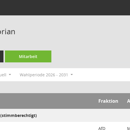
orian
Mitarbeit
uell
Wahlperiode 2026 - 2031
Fraktion
A
 (stimmberechtigt)
AfD
M