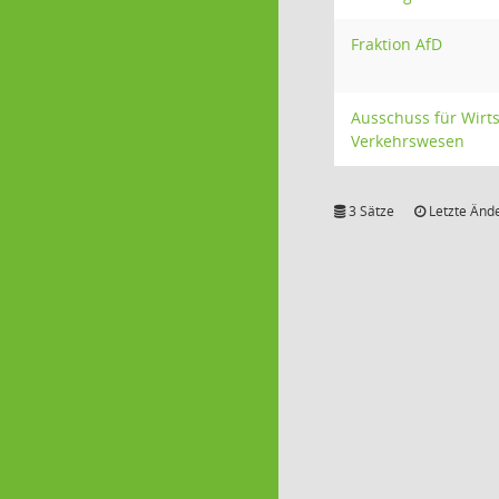
Fraktion AfD
Ausschuss für Wirts
Verkehrswesen
3 Sätze
Letzte Ände