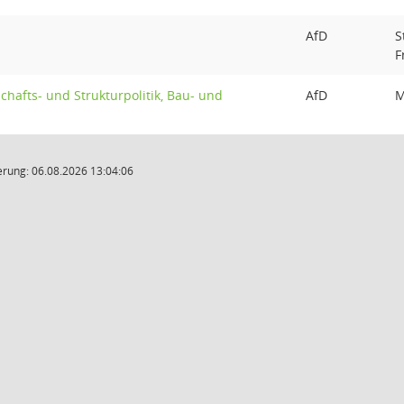
AfD
S
F
chafts- und Strukturpolitik, Bau- und
AfD
M
rung: 06.08.2026 13:04:06