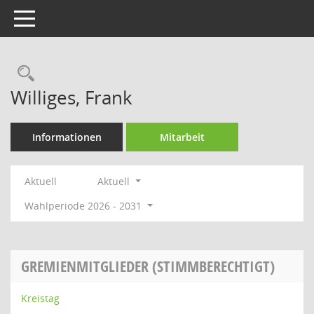
Toggle navigation
Rechercheauswahl
Williges, Frank
Informationen
Mitarbeit
Aktuell
Aktuell
Wahlperiode 2026 - 2031
GREMIENMITGLIEDER (STIMMBERECHTIGT)
Kreistag