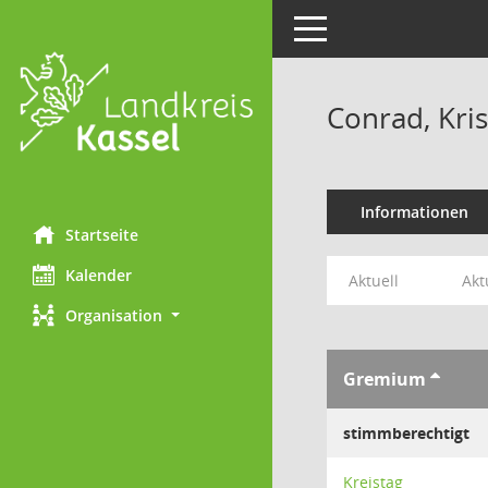
Toggle navigation
Conrad, Kris
Informationen
Startseite
Kalender
Aktuell
Akt
Organisation
Gremium
stimmberechtigt
Kreistag