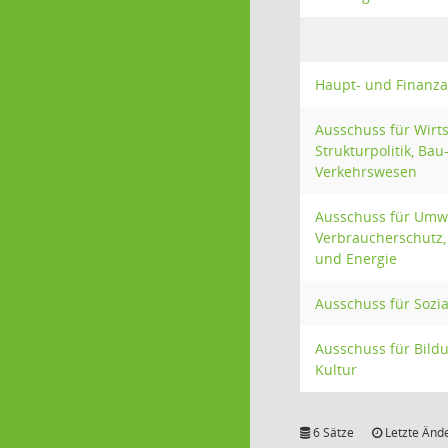
Haupt- und Finanz
Ausschuss für Wirt
Strukturpolitik, Bau
Verkehrswesen
Ausschuss für Umw
Verbraucherschutz, 
und Energie
Ausschuss für Sozia
Ausschuss für Bil
Kultur
6 Sätze
Letzte Ände