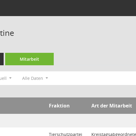
tine
Mitarbeit
uell
Alle Daten
Fraktion
Art der Mitarbeit
Tierschutzpartei
Kreistagsabgeordnet