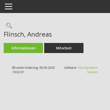
Toggle navigation
Rechercheauswahl
Flinsch, Andreas
Informationen
Mitarbeit
Letzte Änderung: 06.08.2026
Software:
Sitzungsdienst
(Wird in
19:02:07
Session