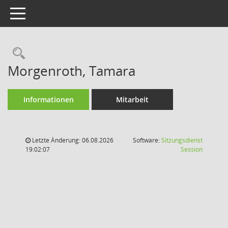
Toggle navigation
Rechercheauswahl
Morgenroth, Tamara
Informationen
Mitarbeit
Letzte Änderung: 06.08.2026
Software:
Sitzungsdienst
(Wird in
19:02:07
Session