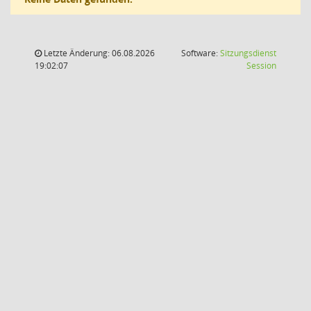
Letzte Änderung: 06.08.2026
Software:
Sitzungsdienst
(Wird in
19:02:07
Session