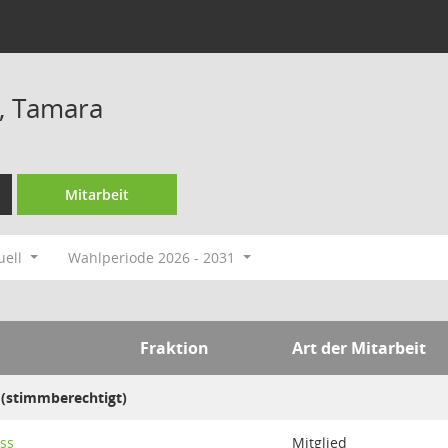
, Tamara
Mitarbeit
uell
Wahlperiode 2026 - 2031
Fraktion
Art der Mitarbeit
 (stimmberechtigt)
ss
Mitglied