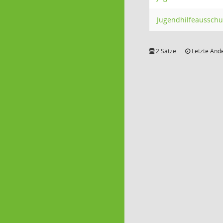
Jugendhilfeausschu
2 Sätze
Letzte Ände