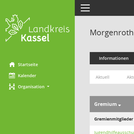
Toggle navigation
Morgenroth
Informationen
Startseite
Kalender
Aktuell
Akt
Organisation
Gremium
Gremienmitglieder
Jugendhilfeausschu