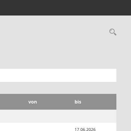
Rec
von
bis
17.06.2026