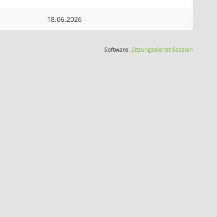
18.06.2026
(Wird in
Software:
Sitzungsdienst
Session