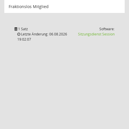
Fraktionslos Mitglied
1 Satz
Software:
(Wird in
Letzte Änderung: 06.08.2026
Sitzungsdienst
Session
19:02:07