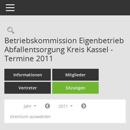
Toggle navigation
Rechercheauswahl
Betriebskommission Eigenbetrieb
Abfallentsorgung Kreis Kassel -
Termine 2011
Informationen
Mitglieder
Vertreter
Sitzungen
Jahr
2011
Gremium auswählen