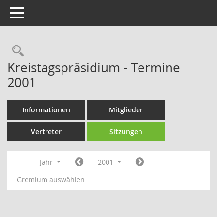
Toggle navigation
Rechercheauswahl
Kreistagspräsidium - Termine
2001
Informationen
Mitglieder
Vertreter
Sitzungen
Jahr
2001
Gremium auswählen