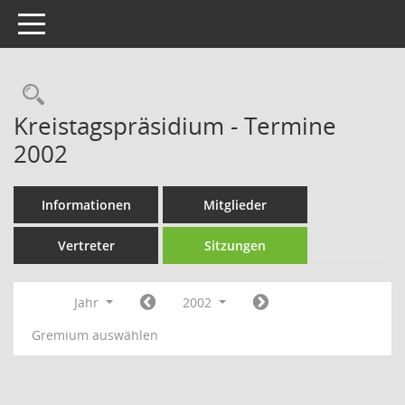
Toggle navigation
Rechercheauswahl
Kreistagspräsidium - Termine
2002
Informationen
Mitglieder
Vertreter
Sitzungen
Jahr
2002
Gremium auswählen