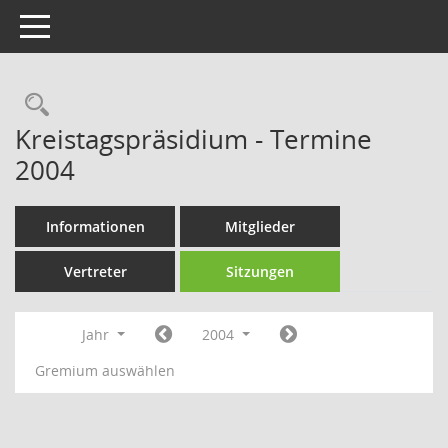
Toggle navigation
Rechercheauswahl
Kreistagspräsidium - Termine
2004
Informationen
Mitglieder
Vertreter
Sitzungen
Jahr
2004
Gremium auswählen